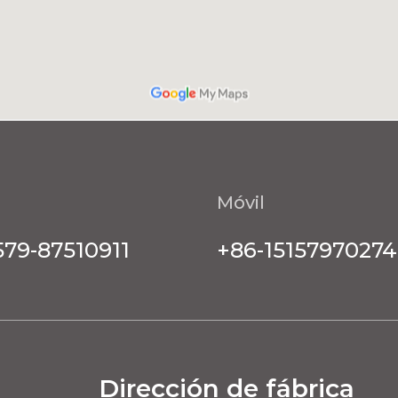
Móvil
579-87510911
+86-15157970274
Dirección de fábrica