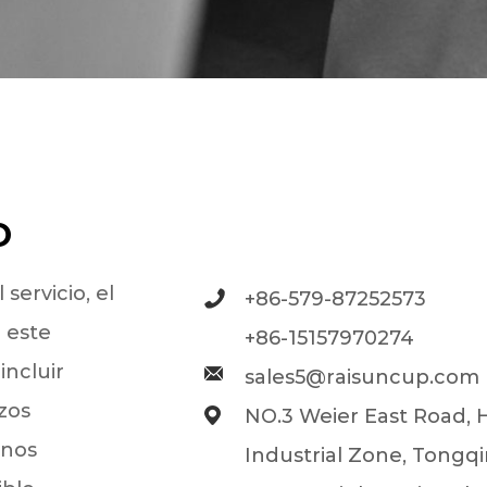
O
servicio, el
+86-579-87252573
 este
+86-15157970274
incluir
sales5@raisuncup.com
zos
NO.3 Weier East Road,
 nos
Industrial Zone, Tongq