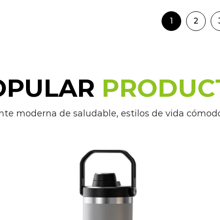
ofrecen opciones de personalización, co
1
2
monograma o un logotipo personal, lo qu
regalo para amigos, familiares o compañ
OPULAR
PRODUC
Las botellas deportivas no solo son adec
fitness, sino que también pueden ser uti
nte moderna de saludable, estilos de vida cómod
vida ocupados o que trabajan en entorno
actividades al aire libre, como senderis
para el uso diario en la oficina, la escuel
Las botellas deportivas se han convertid
para personas con un estilo de vida act