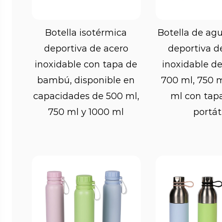
rápidamente durante los entrenamiento
botellas deportivas también cuentan c
Ver más
Ver m
Botella isotérmica
Botella de agu
giro o de vaivén, que permite a los usuar
deportiva de acero
deportiva d
evitar que se abra accidentalmente.
inoxidable con tapa de
inoxidable de
bambú, disponible en
700 ml, 750 m
Además de los diseños a prueba de fuga
capacidades de 500 ml,
ml con tapa
vienen con boquillas resistentes a derra
750 ml y 1000 ml
portát
diseñadas para controlar el flujo de líqui
derrames ni salpicaduras. Esta caracterís
personas que practican actividades o dep
les permite hidratarse de manera eficien
deportivas.