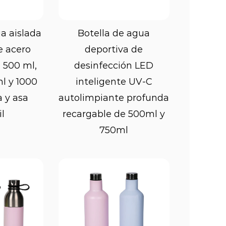
s o competiciones. Muchas
on un mecanismo de bloqueo por
ás
Ver más
a aislada
Botella de agua
ios asegurar la tapa en su lugar y
e acero
deportiva de
 500 ml,
desinfección LED
l y 1000
inteligente UV-C
s, muchas botellas deportivas
 y asa
autolimpiante profunda
mes. Estas boquillas están
il
recargable de 500ml y
750ml
do, facilitando su bebida sin
tica es particularmente útil para
ortes de alta intensidad, ya que
te sin desperdiciar agua ni bebidas