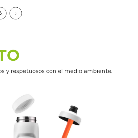
mo la posibilidad de agregar un
3
›
e las convierte en un excelente
eros de equipo.
TO
uadas para atletas y entusiastas del
lizadas por personas con estilos de
os y respetuosos con el medio ambiente.
s exigentes. Son ideales para
mo, acampada o ciclismo, así como
a o mientras viaja.
o en un accesorio indispensable
ivo, ofreciendo una gama de