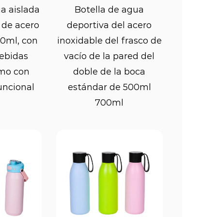
ás
Ver más
a aislada
Botella de agua
 las personas que utilizan botellas
 de acero
deportiva del acero
s el riesgo de fugas. Las botellas
00ml, con
inoxidable del frasco de
mos a prueba de fugas, lo que
bebidas
vacío de la pared del
eguras dentro de la botella,
rmo con
doble de la boca
de gimnasio o una mochila. Esta
uncional
estándar de 500ml
tante para quienes realizan
700ml
idades al aire libre, ya que evita
nencias personales.
n diseñadas para abrir y cerrar
ta característica es crucial para
 necesitan saciar su sed