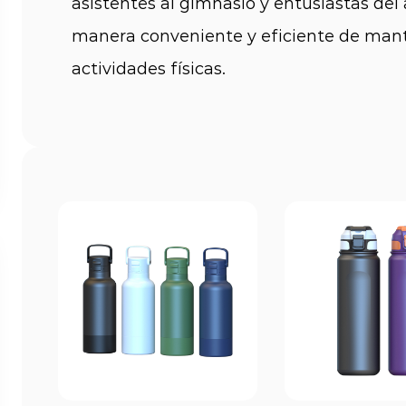
asistentes al gimnasio y entusiastas del 
manera conveniente y eficiente de mant
actividades físicas.
Uno de los aspectos importantes de una 
construcción. Las botellas deportivas es
ligeros y duraderos, como plástico, acero
Estos materiales se eligen por su capacid
uso diario y, al mismo tiempo, por prop
aislamiento. La construcción de doble p
ofrece aislamiento adicional, manteniend
durante períodos más prolongados.