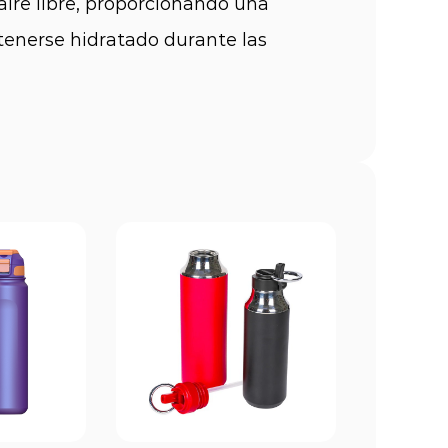
aire libre, proporcionando una
enerse hidratado durante las
botella deportiva es su material y
tán fabricadas con materiales
 inoxidable o aluminio sin BPA.
ad para soportar los rigores del
orcionar excelentes propiedades de
ared de algunas botellas deportivas
o las bebidas frías o calientes