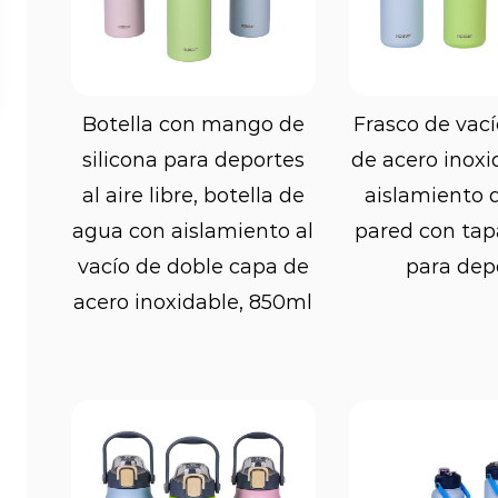
Una de las características clave de las b
para mantener la temperatura de las be
ofrecen aislamiento de doble pared, lo 
Ver más
Ver m
Botella con mango de
Frasco de vací
frías y calientes durante períodos prolon
silicona para deportes
de acero inoxi
para las personas que prefieren consumi
al aire libre, botella de
aislamiento 
agua con aislamiento al
pared con tap
durante los entrenamientos, ya que gara
vacío de doble capa de
para dep
mantengan refrescantes y frescas.
acero inoxidable, 850ml
Las botellas deportivas están diseñadas
presentan formas y contornos que se 
Esto hace que sea más fácil agarrar la bo
manos sudorosas o mojadas por el ejercic