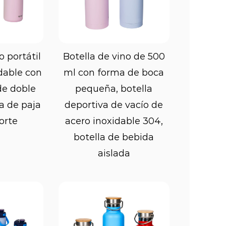
otellas deportivas es su capacidad
bidas. Muchas botellas deportivas
que ayuda a mantener las bebidas
ás
Ver más
o portátil
Botella de vino de 500
gados. Esto es particularmente útil
dable con
ml con forma de boca
r agua fría o bebidas deportivas
de doble
pequeña, botella
a de paja
deportiva de vacío de
ntiza que sus bebidas se
orte
acero inoxidable 304,
botella de bebida
aislada
 teniendo en cuenta la ergonomía y
adaptan cómodamente a la mano.
tella, incluso cuando tienes las
io. Algunas botellas deportivas