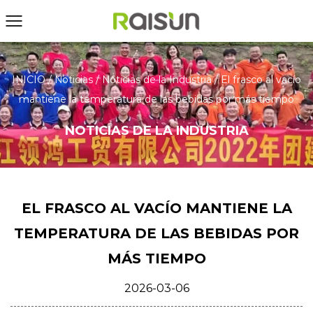
INICIO
/
Noticias
/
Noticias de la Industria
/
El frasco al vacío
mantiene la temperatura de las bebidas por más tiempo
NOTICIAS DE LA INDUSTRIA
EL FRASCO AL VACÍO MANTIENE LA
TEMPERATURA DE LAS BEBIDAS POR
MÁS TIEMPO
2026-03-06