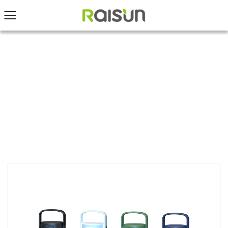
INICIO
/
Productos
/
Nuevo producto
/
Frasco de
acero inoxidable de 750ml con mango plegable,
botella de agua portátil para deportes de
acampada