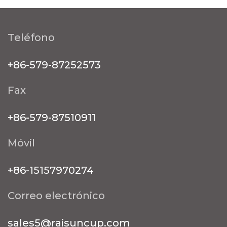
Teléfono
+86-579-87252573
Fax
+86-579-87510911
Móvil
+86-15157970274
Correo electrónico
sales5@raisuncup.com