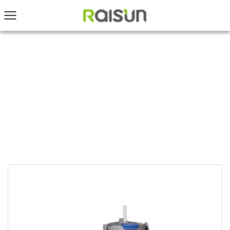
INICIO
/
Productos
/
Vaso de viaje con aislamiento al
vacío
/
Taza de viaje de gran capacidad para coche
de acero inoxidable 304 de doble capa, 40oz,
1200ml, con cubierta de succión magnética