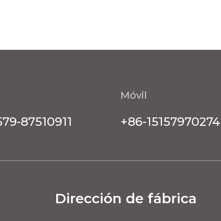
Móvil
579-87510911
+86-15157970274
Dirección de fábrica