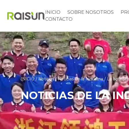
INICIO
SOBRE NOSOTROS
PR
CONTACTO
INICIO
/
Noticias
/
Noticias de la Industria
/
La botella 
NOTICIAS DE LA IN