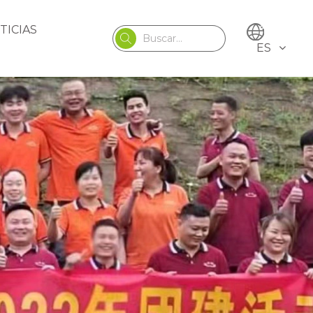
TICIAS
ES