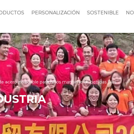
ODUCTOS
PERSONALIZACIÓN
SOSTENIBLE
NO
de acero inoxidable para niños mantiene las bebidas frías
DUSTRIA