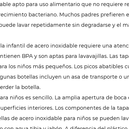
able apto para uso alimentario que no requiere re
l crecimiento bacteriano. Muchos padres prefieren 
puede lavar repetidamente sin degradarse y el mate
ella infantil de acero inoxidable requiere una at
ontienen BPA y son aptas para lavavajillas. Las t
il para los niños más pequeños. Los picos abatibles
unas botellas incluyen un asa de transporte o un 
erder la botella.
para niños es sencillo. La amplia apertura de b
 superficies interiores. Los componentes de la ta
s de acero inoxidable para niños se pueden lavar e
con agua tibia y jabón. A diferencia del plástico,