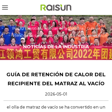
INICIO
/
Noticias
/
Noticias de la Industria
/
Guía de
retención de calor del recipiente del matraz al vacío
NOTICIAS DE LA INDUSTRIA
GUÍA DE RETENCIÓN DE CALOR DEL
RECIPIENTE DEL MATRAZ AL VACÍO
2026-05-01
el
olla de matraz de vacío
se ha convertido en un