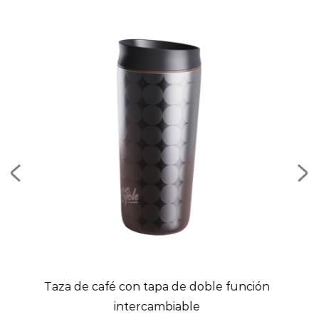
con tapa de doble función
Mini cubo de hielo po
ntercambiable
inoxidab